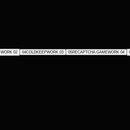
し
WORK 02
04
COLDKEEP
WORK 03
05
RECAPTCHA GAME
WORK 04