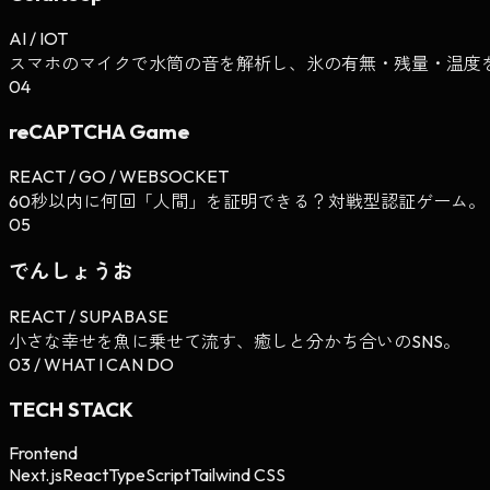
AI / IOT
スマホのマイクで水筒の音を解析し、氷の有無・残量・温度を
04
reCAPTCHA Game
REACT / GO / WEBSOCKET
60秒以内に何回「人間」を証明できる？対戦型認証ゲーム。
05
でんしょうお
REACT / SUPABASE
小さな幸せを魚に乗せて流す、癒しと分かち合いのSNS。
03 / WHAT I CAN DO
TECH STACK
Frontend
Next.js
React
TypeScript
Tailwind CSS