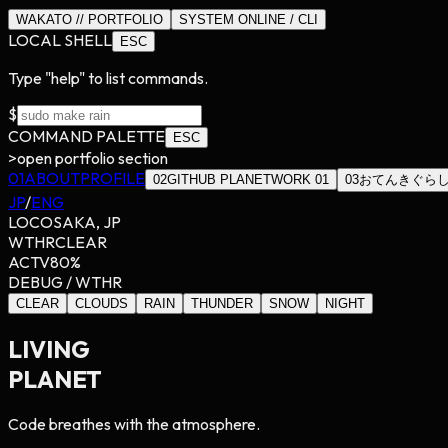
WAKATO
//
PORTFOLIO
SYSTEM ONLINE / CLI
LOCAL SHELL
ESC
Type "help" to list commands.
$
COMMAND PALETTE
ESC
>
open portfolio section
01
ABOUT
PROFILE
02
GITHUB PLANET
WORK 01
03
おてんきぐら
JP
/
ENG
LOC
OSAKA, JP
WTHR
CLEAR
ACTV
80
%
DEBUG / WTHR
CLEAR
CLOUDS
RAIN
THUNDER
SNOW
NIGHT
LIVING
PLANET
Code breathes with the atmosphere.