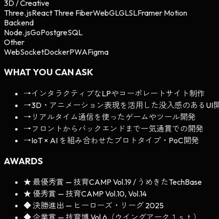
3D / Creative
Three.js
React Three Fiber
WebGL
GLSL
Framer Motion
Backend
Node.js
Go
PostgreSQL
Other
WebSocket
Docker
PWA
Figma
WHAT YOU CAN ASK
→
インタラクティブなLPやコーポレートサイト制作
→
3D・アニメーション表現を活用した没入感のあるUI
→
リアルタイム通信を使ったゲームやツール開発
→
フロントからバックエンドまで一気通貫での開発
→
IoT × AI を組み合わせたプロトタイプ・PoC開発
AWARDS
★
最優秀賞
—
技育CAMP Vol.19 / うめきたTechBase
★
優秀賞
—
技育CAMP Vol.10, Vol.14
◆
決勝進出
—
ヒーローズ・リーグ 2025
◆
企業賞
—
技育博 Vol.6（ウイングアーク１ｓｔ）